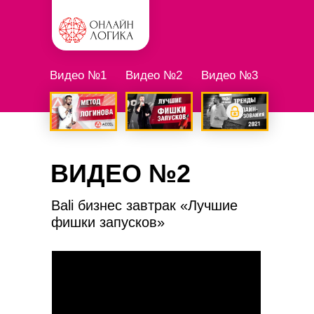
Видео №1
Видео №2
Видео №3
ВИДЕО №2
Bali бизнес завтрак «Лучшие
фишки запусков»