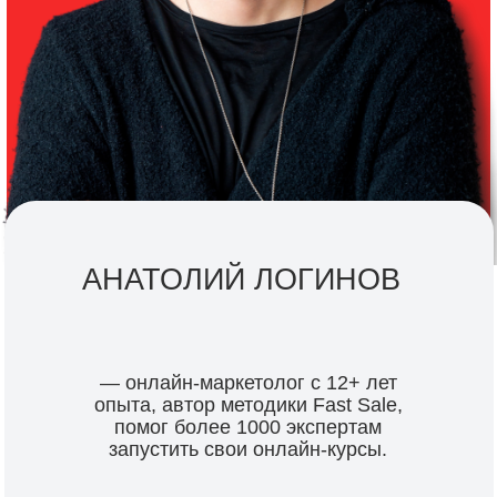
СИСТЕМА СОЗДАЁТСЯ ОДИН
РАЗ И ПОСЛЕ ЭТОГО
РАБОТАЕТ НА АВТОПИЛОТЕ!
вам не нужно будет снимать лид-магнит и
вести бесплатные консультации
вам не нужно будет проводить онлайн-
тренинги и бесплатно проверять домашние
задания
Покажем и расскажем
на
примере реальных проектов
,
воронки которых работали не
когда-то в прошлом,
а работают